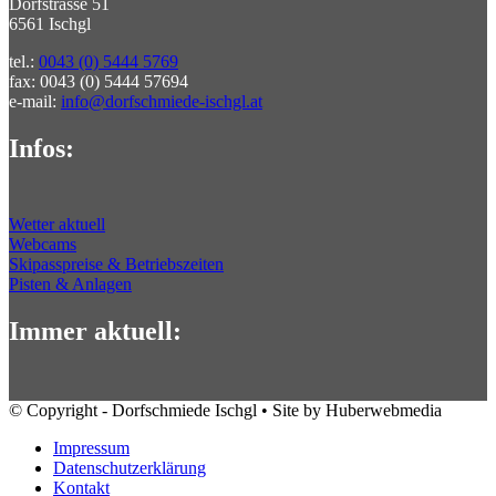
Dorfstrasse 51
6561 Ischgl
tel.:
0043 (0) 5444 5769
fax: 0043 (0) 5444 57694
e-mail:
info@dorfschmiede-ischgl.at
Infos:
Wetter aktuell
Webcams
Skipasspreise & Betriebszeiten
Pisten & Anlagen
Immer aktuell:
© Copyright - Dorfschmiede Ischgl • Site by Huberwebmedia
Impressum
Datenschutzerklärung
Kontakt