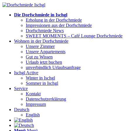
Die Dorfschmiede in Ischgl
Erholung in der Dorfschmiede
Impressionen aus der Dorfschmiede
Dorfschmiede News
SWEET MOMENTS – Café Lounge Dorfschmiede
Wohnen in der Dorfschmiede
Unsere Zimmer
Unsere Appartements
Gut zu Wissen
Urlaub jetzt buchen
unverbindlich Urlaubsanfrage
Ischgl Active
Winter in Ischgl
Sommer in Ischgl
Service
Kontakt
Datenschutzerklärung
Impressum
Deutsch
English
Menü
Menü